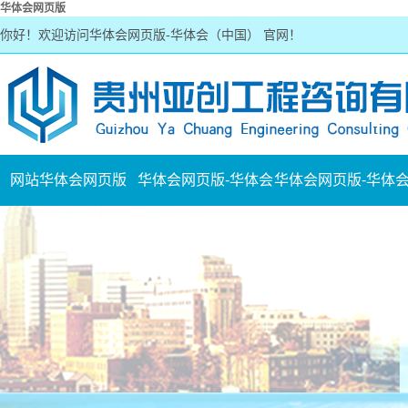
华体会网页版
你好！欢迎访问华体会网页版-华体会（中国） 官网！
网站华体会网页版
华体会网页版-华体会
华体会网页版-华体
公司简介
华体会网页版
（中国）
（中国）
宣传视频
行业新闻
组织架构
常见问题
华体会网页版
公司风采
办公环境