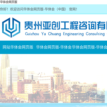
华体会网页版
你好！欢迎访问华体会网页版-华体会（中国） 官网！
网站华体会网页版
华体会网页版-华体会
华体会网页版-华体
公司简介
华体会网页版
（中国）
（中国）
宣传视频
行业新闻
组织架构
常见问题
华体会网页版
公司风采
办公环境