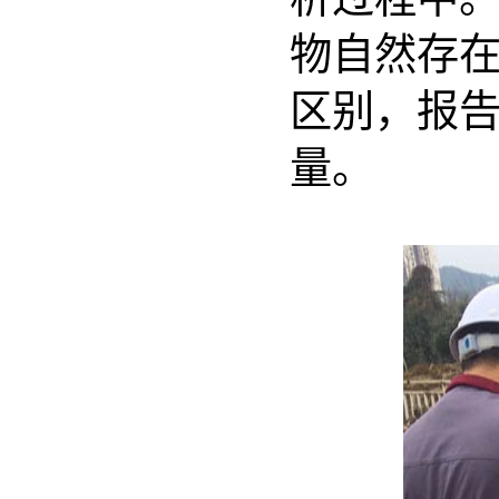
物自然存
区别，报
量。