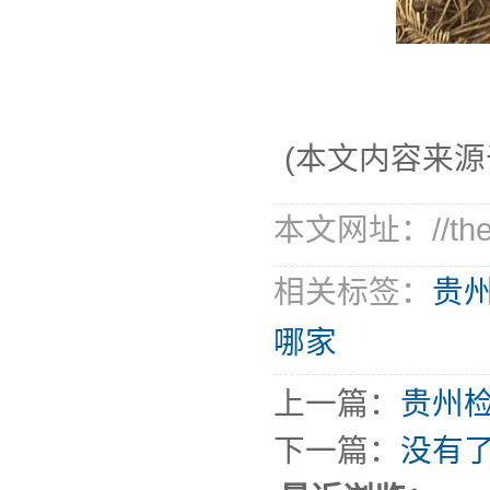
(本文内容来
本文网址：//thevi
相关标签：
贵
哪家
上一篇：
贵州
下一篇：
没有