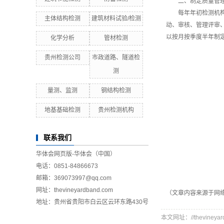
二、制定质量管
每年年初检测机
主体结构检测
建筑材料试验/检测
动、审核、管理评审
以按月按季度半年制
化学分析
管材检测
贵州检测公司
市政道路、隧道检
测
量测、监测
钢结构检测
地基基础检测
贵州检测机构
联系我们
华体会网页版-华体会（中国）
电话：0851-84866673
邮箱：369073997@qq.com
网址：thevineyardband.com
（文章内容来源于网
地址：贵州省贵阳市白云区云环东路430号
本文网址：//thevineyard