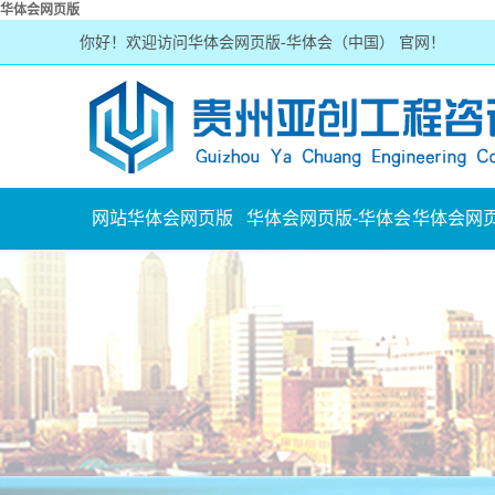
华体会网页版
你好！欢迎访问华体会网页版-华体会（中国） 官网！
网站华体会网页版
华体会网页版-华体会
华体会网页
公司简介
华体会网
（中国）
（中
宣传视频
行业新
组织架构
常见问
华体会网页版
公司风采
办公环境