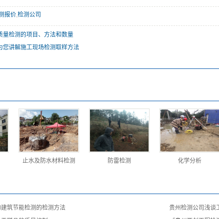
测报价
,
检测公司
程质量检测的项目、方法和数量
为您讲解施工现场检测取样方法
止水及防水材料检测
防雷检测
化学分析
的建筑节能检测的检测方法
贵州检测公司浅谈