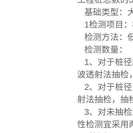
基础类型：大
1检测项目
检测方法：
检测数量：
1、对于桩径
波透射法抽检
2、对于桩径
射法抽检，抽
3、对未抽
性检测宜采用