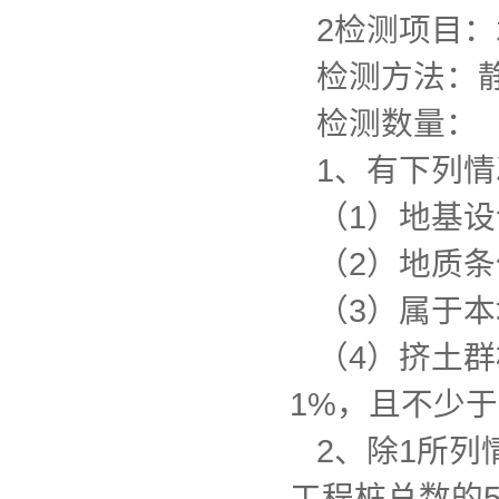
2检测项目
检测方法：
检测数量：
1、有下列
（1）地基
（2）地质
（3）属于
（4）挤土
1%，且不少
2、除1所
工程桩总数的