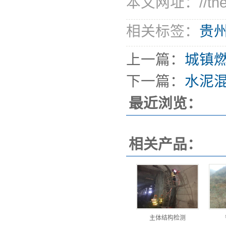
本文网址：//thevi
相关标签：
贵
上一篇：
城镇
下一篇：
水泥
最近浏览：
相关产品：
主体结构检测