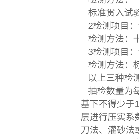
标准贯入试
2检测项目
检测方法：
3检测项目
检测方法：
以上三种检
抽检数量为每
基下不得少于
层进行压实系数
刀法、灌砂法或