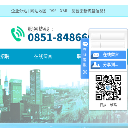
企业分站
|
网站地图
|
RSS
|
XML
|
您暂无新询盘信息！
在
在线留言
线
才招聘
在线留言
联系我们
客
分享到...
服
招聘
联系方式
地理位置
扫描二维码