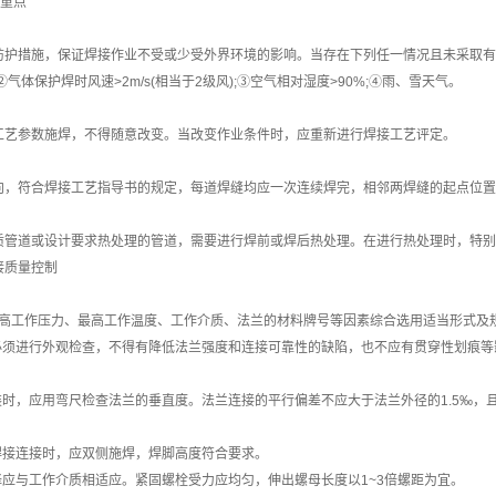
制重点
措施，保证焊接作业不受或少受外界环境的影响。当存在下列任一情况且未采取有
);②气体保护焊时风速>2m/s(相当于2级风);③空气相对湿度>90%;④雨、雪天气。
参数施焊，不得随意改变。当改变作业条件时，应重新进行焊接工艺评定。
符合焊接工艺指导书的规定，每道焊缝均应一次连续焊完，相邻两焊缝的起点位置
道或设计要求热处理的管道，需要进行焊前或焊后热处理。在进行热处理时，特别
质量控制
高工作压力、最高工作温度、工作介质、法兰的材料牌号等因素综合选用适当形式及
须进行外观检查，不得有降低法兰强度和连接可靠性的缺陷，也不应有贯穿性划痕等
时，应用弯尺检查法兰的垂直度。法兰连接的平行偏差不应大于法兰外径的1.5‰，
接连接时，应双侧施焊，焊脚高度符合要求。
应与工作介质相适应。紧固螺栓受力应均匀，伸出螺母长度以1~3倍螺距为宜。