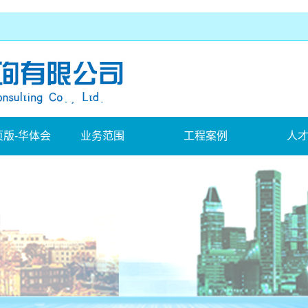
版-华体会
业务范围
工程案例
人
页版
建设工程
工程案例
在线
国）
闻
水利工程
题
公路(市政)工程
工程物探
量测
管材及管道工程