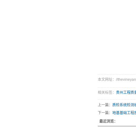
本文网址：//thevineyard
相关标签：
贵州工程质
上一篇：
质检系统检测
下一篇：
地基基础工程
最近浏览：