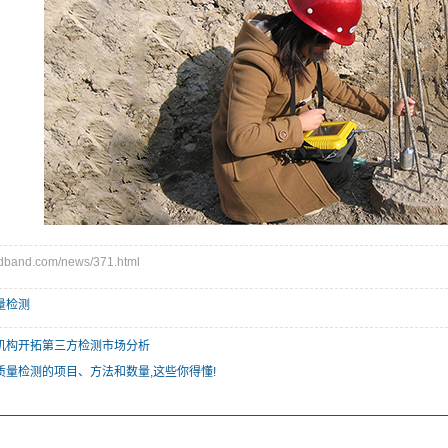
band.com/news/371.html
量检测
机构开拓第三方检测市场分析
质量检测的项目、方法和数量,这些你得懂!