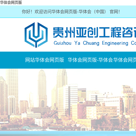
华体会网页版
你好！欢迎访问华体会网页版-华体会（中国） 官网！
网站华体会网页版
华体会网页版-华体会
华体会网页
公司简介
华体会网
（中国）
（中
宣传视频
行业新
组织架构
常见问
华体会网页版
公司风采
办公环境