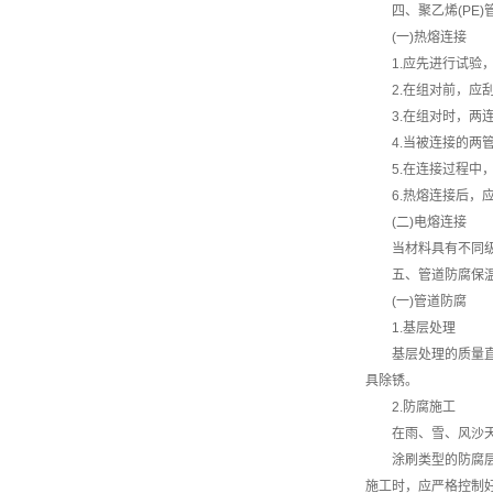
四、聚乙烯(PE)
(一)热熔连接
1.应先进行试验，
2.在组对前，应刮
3.在组对时，两连
4.当被连接的两管
5.在连接过程中，
6.热熔连接后，应
(二)电熔连接
当材料具有不同级别
五、管道防腐保
(一)管道防腐
1.基层处理
基层处理的质量直接
具除锈。
2.防腐施工
在雨、雪、风沙天气
涂刷类型的防腐层应
施工时，应严格控制