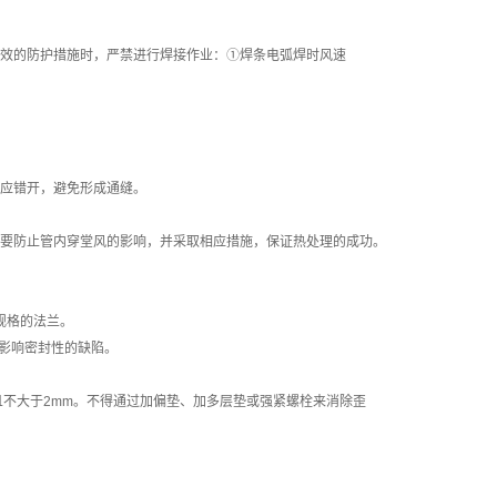
效的防护措施时，严禁进行焊接作业：①焊条电弧焊时风速
应错开，避免形成通缝。
要防止管内穿堂风的影响，并采取相应措施，保证热处理的成功。
规格的法兰。
影响密封性的缺陷。
且不大于2mm。不得通过加偏垫、加多层垫或强紧螺栓来消除歪