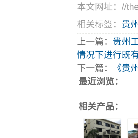
本文网址：//thevi
相关标签：
贵
上一篇：
贵州
情况下进行既
下一篇：
《贵
最近浏览：
相关产品：