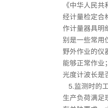
《中华人民共
经计量检定合
作计量器具明
别是一些常用
野外作业的仪
能够正常作业
光度计波长是
5.监测时
生产负荷满足