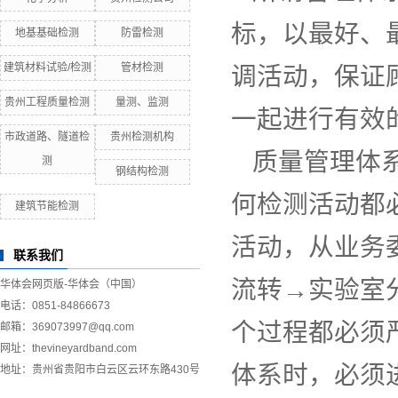
标，以最好、
地基基础检测
防雷检测
建筑材料试验/检测
管材检测
调活动，保证
贵州工程质量检测
量测、监测
一起进行有效
市政道路、隧道检
贵州检测机构
质量管理体
测
钢结构检测
何检测活动都
建筑节能检测
活动，从业务
联系我们
流转→实验室
华体会网页版-华体会（中国）
电话：0851-84866673
个过程都必须
邮箱：369073997@qq.com
网址：thevineyardband.com
体系时，必须
地址：贵州省贵阳市白云区云环东路430号