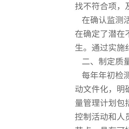
找不符合项，
在确认监测
在确定了潜在
生。通过实施
二、制定质
每年年初检
动文件化，明
量管理计划包
控制活动和人