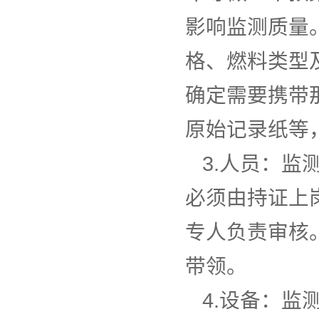
影响监测质量
格、燃料类型
确定需要携带
原始记录纸等
3.人员：
必须由持证上
专人负责审核
带领。
4.设备：