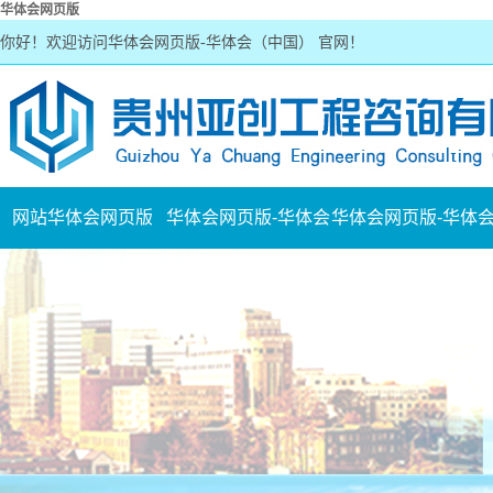
华体会网页版
你好！欢迎访问华体会网页版-华体会（中国） 官网！
网站华体会网页版
华体会网页版-华体会
华体会网页版-华体
公司简介
华体会网页版
（中国）
（中国）
宣传视频
行业新闻
组织架构
常见问题
华体会网页版
公司风采
办公环境