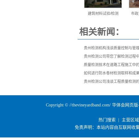
建筑材料试验/检测
市政
相关新闻：
贵州检测机构浅谈质量控制与管
贵州检测公司带您了解检测过程
质量检测技术在道路工程施工中
如何进行防水卷材检测取样和成
贵州检测公司浅谈工程质量检测
Copyright © //thevineyardband.com/ 
热门搜索
| 主营区
免责声明：本站内容由互联网收