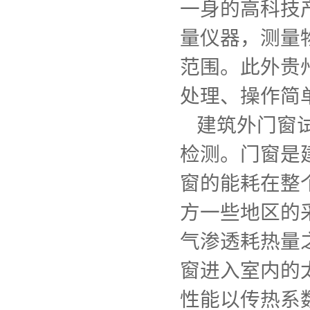
一身的高科技
量仪器，测量
范围。此外贵
处理、操作简
建筑外门窗
检测。门窗是
窗的能耗在整
方一些地区的
气渗透耗热量
窗进入室内的
性能以传热系