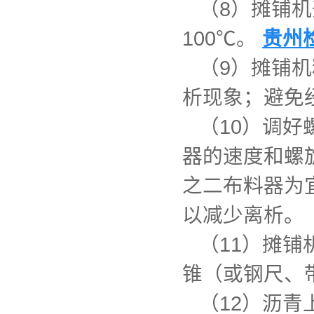
（8）摊铺机
100℃。
贵州
（9）摊铺机
析现象；避免
（10）调
器的速度和螺
之二布料器为
以减少离析。
（11）摊
锥（或钢尺、
（12）沥