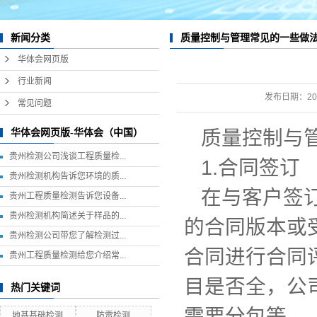
资质档案
质量控制与管理常见的一些做
新闻分类
实验室、设备间
华体会网页版
室内检测
行业新闻
现场检测
发布日期：
20
常见问题
安全用品设备
质量控制与
华体会网页版-华体会（中国）
材料设备
贵州检测公司浅谈工程质量检...
1.合同签订
化学设备
贵州检测机构告诉您环境的质...
在与客户签
贵州工程质量检测告诉您设备...
量测设备
贵州检测机构简述关于样品的...
的合同版本或
岩土设备
贵州检测公司带您了解检测过...
合同进行合同
贵州工程质量检测给您介绍常...
目是否全，公
热门关键词
需要分包等。
地基基础检测
防雷检测