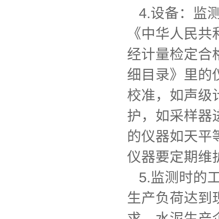
4.设备：
《中华人民共
经计量检定合
细目录》里的
校准，如声级
护，如采样器
的仪器如天平
仪器要定期维护
5.监测时
生产负荷达到
求，水泥生产