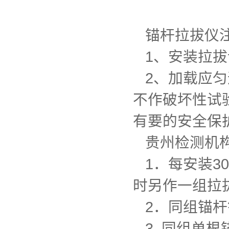
锚杆拉拔仪
1、安装拉
2、加载应匀
不作破坏性试
有要的安全保
贵州检测机
1．每安装3
时另作一组拉
2．同组锚
3. 同组单