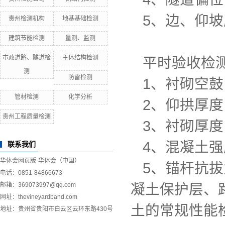
5、边、仰
贵州检测机构
地基基础检测
建筑节能检测
量测、监测
市政道路、隧道检
主体结构检测
平时验收检
测
防雷检测
1、衬砌空鼓
管材检测
化学分析
2、仰拱厚度
贵州工程质量检测
3、衬砌厚度
4、混凝土
联系我们
华体会网页版-华体会（中国）
5、锚杆抗
电话：0851-84866673
邮箱：369073997@qq.com
凝土保护层、
网址：thevineyardband.com
土的常规性能
地址：贵州省贵阳市白云区云环东路430号