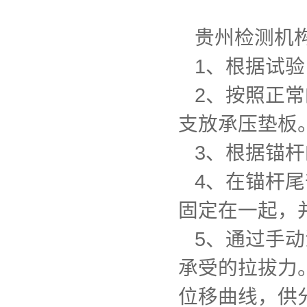
贵州检测机
1、根据试
2、按照正
支放承压垫板
3、根据锚
4、在锚杆
固定在一起，
5、通过手
承受的拉拔力
位移曲线，供