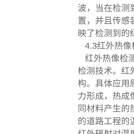
波，当在检测
置，并且传感
映了检测到的
4.3红外热
红外热像检
检测技术。红
构。具体应用
力形成，热成
同材料产生的
的道路工程的
红外辐射对温