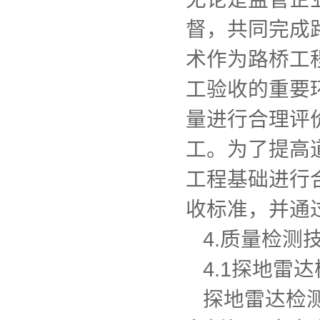
督，共同完成
术作为路桥工
工验收的重要
量进行合理评
工。为了提高
工程基础进行
收标准，并通
4.质量检测
4.1探地雷
探地雷达检