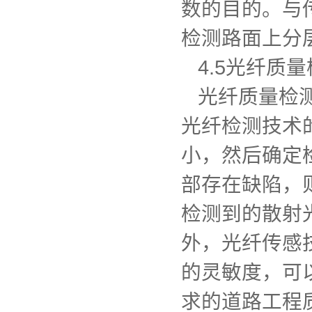
数的目的。与
检测路面上分
4.5光纤质
光纤质量检
光纤检测技术
小，然后确定
部存在缺陷，
检测到的散射
外，光纤传感
的灵敏度，可
求的道路工程