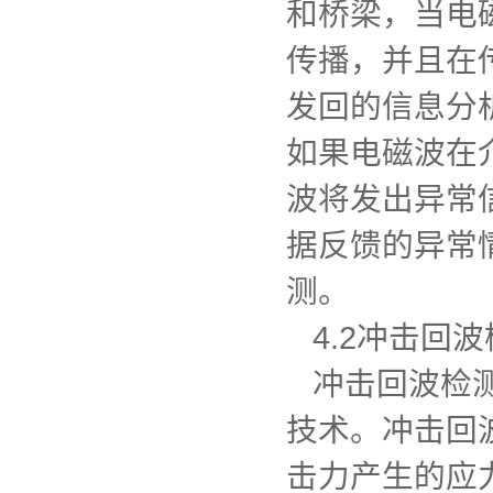
和桥梁，当电
传播，并且在
发回的信息分
如果电磁波在
波将发出异常
据反馈的异常
测。
4.2冲击回
冲击回波检
技术。冲击回
击力产生的应