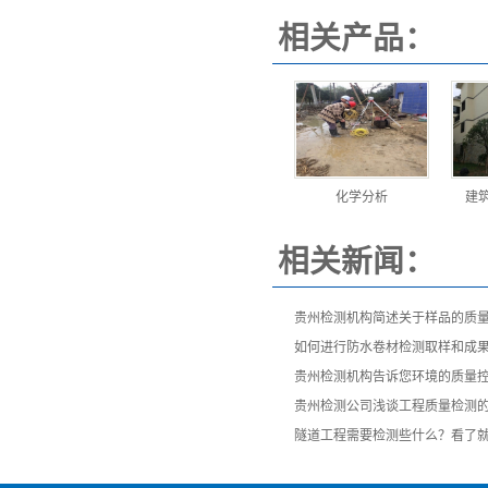
相关产品：
化学分析
建
相关新闻：
贵州检测机构简述关于样品的质
如何进行防水卷材检测取样和成
贵州检测机构告诉您环境的质量
贵州检测公司浅谈工程质量检测
隧道工程需要检测些什么？看了