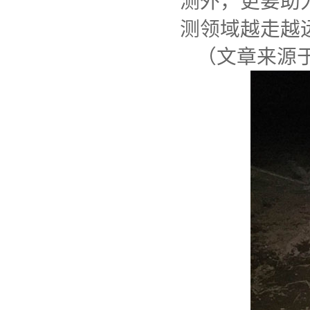
测外，更要助
测领域越走越
（文章来源