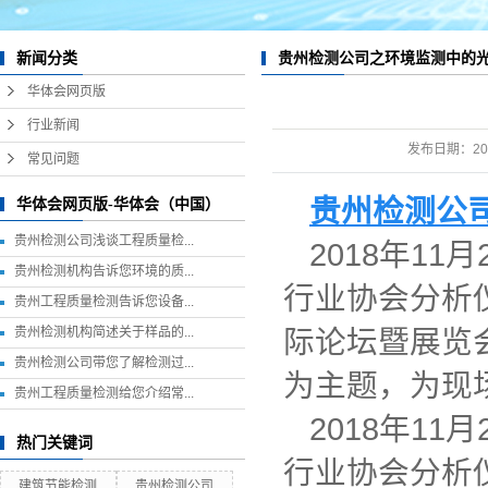
资质档案
贵州检测公司之环境监测中的
新闻分类
实验室、设备间
华体会网页版
室内检测
行业新闻
现场检测
发布日期：
20
常见问题
安全用品设备
贵州检测公
华体会网页版-华体会（中国）
材料设备
贵州检测公司浅谈工程质量检...
2018年1
化学设备
贵州检测机构告诉您环境的质...
行业协会分析
贵州工程质量检测告诉您设备...
量测设备
贵州检测机构简述关于样品的...
际论坛暨展览
岩土设备
贵州检测公司带您了解检测过...
为主题，为现
贵州工程质量检测给您介绍常...
2018年1
热门关键词
行业协会分析
建筑节能检测
贵州检测公司