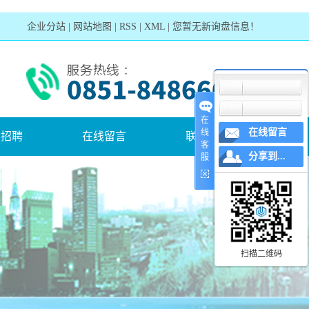
企业分站
|
网站地图
|
RSS
|
XML
|
您暂无新询盘信息！
在
在线留言
线
才招聘
在线留言
联系我们
客
分享到...
服
招聘
联系方式
地理位置
扫描二维码