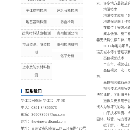
素，许多地方最终放
地磁技术
主体结构检测
建筑节能检测
地磁技术应用了
地磁探测器工作
地基基础检测
防雷检测
在车位上安装地
建筑材料试验/检测
贵州检测公司
成本低廉、施工
器无法提供停车位占
市政道路、隧道检
贵州检测机构
2017年地磁
瑞安城市停车管理项
测
化学分析
高位视频技术
早些年，视频桩
止水及防水材料检
高位视频一次可
测
为。
高位视频截取画
视频技术利用安
联系我们
法的抓拍，同时将各
华体会网页版-华体会（中国）
摄像头更多用于
或人为破坏的影响。
电话：0851-84866673
由于技术难度、
邮箱：369073997@qq.com
园林、城管、电力等各
网址：thevineyardband.com
据了解，市场上
地址：贵州省贵阳市白云区云环东路430号