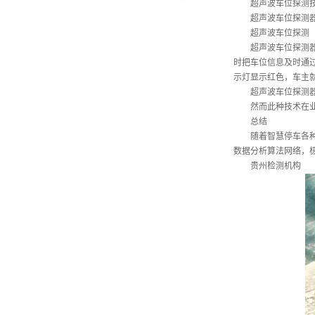
超声波车位探测
超声波车位探测
超声波车位探测
超声波车位探测
时把车位信息及时通
示灯显示红色，车主
超声波车位探测
然而此种技术在
总结
随着智慧停车各
数据分析算法网络，
贵州检测机构