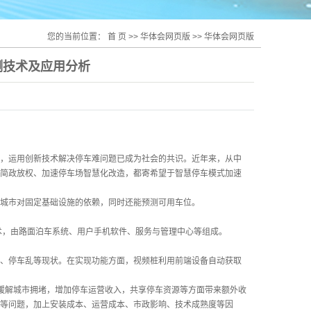
您的当前位置：
首 页
>>
华体会网页版
>>
华体会网页版
测技术及应用分析
，运用创新技术解决停车难问题已成为社会的共识。近年来，从中
简政放权、加速停车场智慧化改造，都寄希望于智慧停车模式加速
城市对固定基础设施的依赖，同时还能预测可用车位。
术，由路面泊车系统、用户手机软件、服务与管理中心等组成。
、停车乱等现状。在实现功能方面，视频桩利用前端设备自动获取
缓解城市拥堵，增加停车运营收入，共享停车资源等方面带来额外收
等问题，加上安装成本、运营成本、市政影响、技术成熟度等因