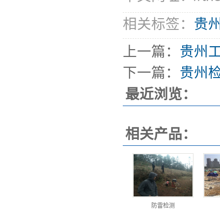
相关标签：
贵
上一篇：
贵州
下一篇：
贵州
最近浏览：
相关产品：
防雷检测