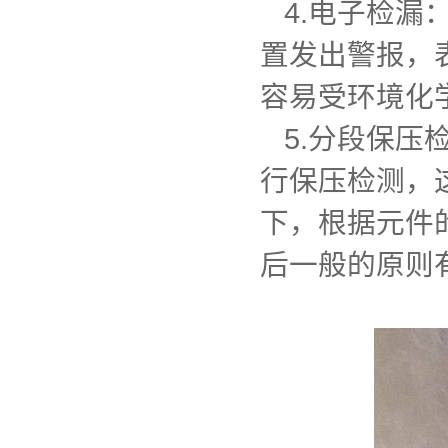
4.电子检
置发出警报，
容易受环境化
5.分段保
行保压检测，
下，根据元件
后一般的原则