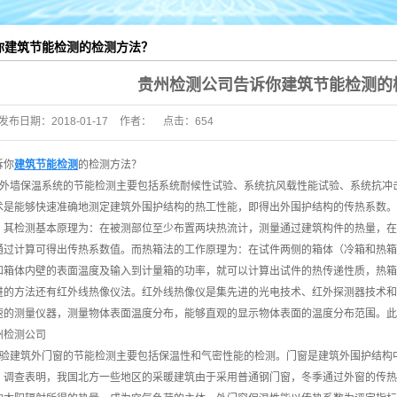
材料
你建筑节能检测的检测方法？
结构
房屋鉴定
贵州检测公司告诉你建筑节能检测的
岩土工程/基础工程
发布日期：
2018-01-17
作者：
点击：
654
水质
诉你
建筑节能检测
的检测方法？
环境
统外墙保温系统的节能检测主要包括系统耐候性试验、系统抗风载性能试验、系统抗冲
术是能够快速准确地测定建筑外围护结构的热工性能，即得出外围护结构的传热系数。
安全防护用品
，其检测基本原理为：在被测部位至少布置两块热流计，测量通过建筑构件的热量，在
通过计算可得出传热系数值。而热箱法的工作原理为：在试件两侧的箱体（冷箱和热箱
和箱体内壁的表面温度及输入到计量箱的功率，就可以计算出试件的热传递性质，热箱
进的方法还有红外线热像仪法。红外线热像仪是集先进的光电技术、红外探测器技术和
速的测量仪器，测量物体表面温度分布，能够直观的显示物体表面的温度分布范围。此
州检测公司
试验建筑外门窗的节能检测主要包括保温性和气密性能的检测。门窗是建筑外围护结构
。调查表明，我国北方一些地区的采暖建筑由于采用普通钢门窗，冬季通过外窗的传热