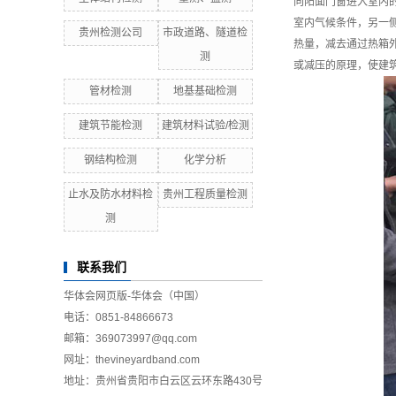
向阳面门窗进入室内
室内气候条件，另一
贵州检测公司
市政道路、隧道检
热量，减去通过热箱
测
或减压的原理，使建
管材检测
地基基础检测
建筑节能检测
建筑材料试验/检测
钢结构检测
化学分析
止水及防水材料检
贵州工程质量检测
测
联系我们
华体会网页版-华体会（中国）
电话：0851-84866673
邮箱：369073997@qq.com
网址：thevineyardband.com
地址：贵州省贵阳市白云区云环东路430号