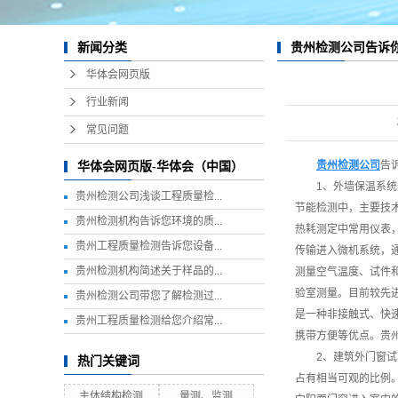
资质档案
贵州检测公司告诉
新闻分类
实验室、设备间
华体会网页版
室内检测
行业新闻
现场检测
常见问题
安全用品设备
贵州检测公司
告
华体会网页版-华体会（中国）
材料设备
1、外墙保温系
贵州检测公司浅谈工程质量检...
节能检测中，主要技
化学设备
贵州检测机构告诉您环境的质...
热耗测定中常用仪表
贵州工程质量检测告诉您设备...
量测设备
传输进入微机系统，
贵州检测机构简述关于样品的...
测量空气温度、试件
岩土设备
验室测量。目前较先
贵州检测公司带您了解检测过...
是一种非接触式、快
贵州工程质量检测给您介绍常...
携带方便等优点。贵
2、建筑外门窗
热门关键词
占有相当可观的比例
主体结构检测
量测、监测