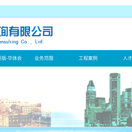
版-华体会
业务范围
工程案例
人
页版
建设工程
工程案例
在线
国）
闻
水利工程
题
公路(市政)工程
工程物探
量测
管材及管道工程