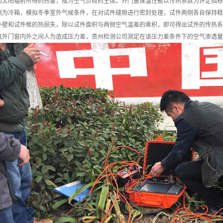
的太阳辐射所得的热量，成为空气负荷的主体。外门窗保温性能以传热系数为评定指标
侧为冷箱，模拟冬季室外气候条件，在对试件缝隙进行密封处理，试件两侧各自保持稳
外壁和试件框的热损失，除以试件面积与两侧空气温差的乘积，即可得出试件的传热系
筑外门窗内外之间人为造成压力差，贵州检测公司测定在该压力差条件下的空气渗透量