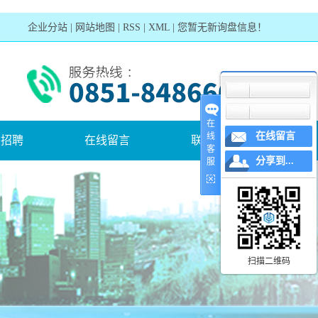
企业分站
|
网站地图
|
RSS
|
XML
|
您暂无新询盘信息！
在
在线留言
线
才招聘
在线留言
联系我们
客
分享到...
服
招聘
联系方式
地理位置
扫描二维码