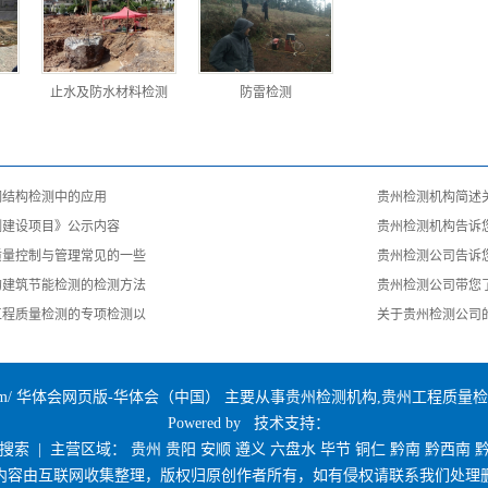
止水及防水材料检测
防雷检测
钢结构检测中的应用
贵州检测机构简述
测建设项目》公示内容
贵州检测机构告诉
质量控制与管理常见的一些
贵州检测公司告诉
的建筑节能检测的检测方法
贵州检测公司带您
工程质量检测的专项检测以
关于贵州检测公司
rdband.com/ 华体会网页版-华体会（中国） 主要从事
贵州检测机构
,
贵州工程质量检
Powered by 技术支持：
搜索
| 主营区域：
贵州
贵阳
安顺
遵义
六盘水
毕节
铜仁
黔南
黔西南
内容由互联网收集整理，版权归原创作者所有，如有侵权请联系我们处理