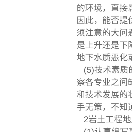
的环境，直接
因此，能否提
须注意的大问
是上升还是下
地下水质恶化
(5)技术
察各专业之间
和技术发展的
手无策，不知
2岩土工程
(1)认真编