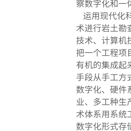
察数字化和一
运用现代化
术进行岩土勘
技术、计算机
把一个工程项
有机的集成起
手段从手工方
数字化、硬件
业、多工种生
术体系用系统
数字化形式存