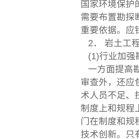
国家环境保护
需要布置勘探
重要依据。应
2． 岩土工
(1)行业加
一方面提高
审查外，还应
术人员不足、
制度上和规程
门在制度和规
技术创新。只