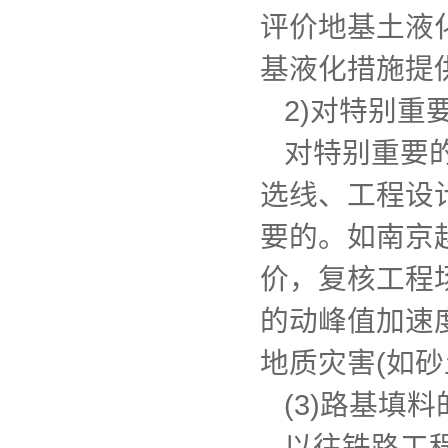
评价地基土液
基液化措施提
2)对特别
对特别重要
选线、工程设
要的。如南京
价，复核工程
的动峰值加速
地质灾害(如
(3)路基填
以往铁路工