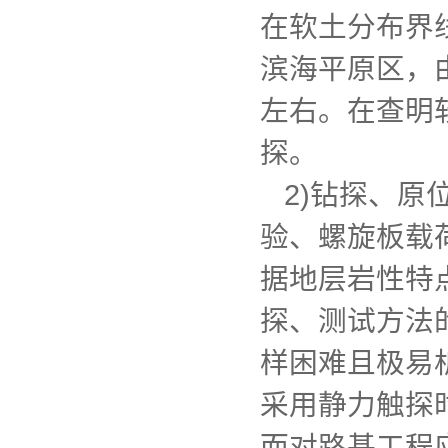
在软土分布界
滨海平原区，
左右。在查明
探。
2)钻探、
验、螺旋板载
据地层岩性特
探、测试方法
样困难且极易
采用静力触探
而对路基工程