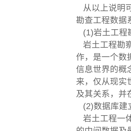
从以上说明
勘查工程数据
(1)岩土工
岩土工程勘
作，是一个数
信息世界的概
来，仅从现实
及其关系，并
(2)数据库
岩土工程一
的中间数据及