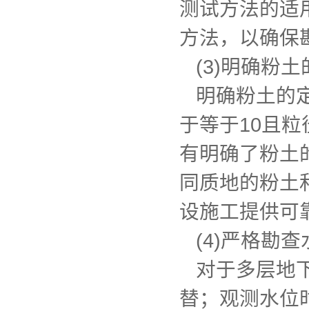
测试方法的适
方法，以确保
(3)明确粉
明确粉土的
于等于10且粒
有明确了粉土
同质地的粉土
设施工提供可
(4)严格勘
对于多层地
替；观测水位