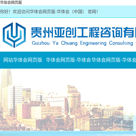
华体会网页版
你好！欢迎访问华体会网页版-华体会（中国） 官网！
网站华体会网页版
华体会网页版-华体会
华体会网页版-华体
公司简介
华体会网页版
（中国）
（中国）
宣传视频
行业新闻
组织架构
常见问题
华体会网页版
公司风采
办公环境