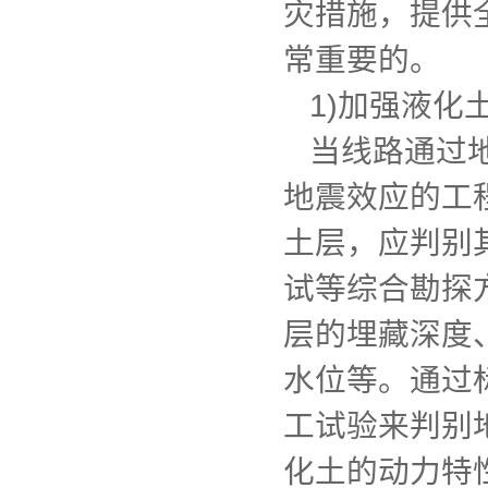
灾措施，提供
常重要的。
1)加强液化
当线路通过
地震效应的工程
土层，应判别
试等综合勘探方
层的埋藏深度
水位等。通过
工试验来判别
化土的动力特