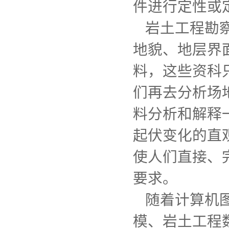
件进行定性或
岩土工程勘
地貌、地层界
料，这些资科
们再去分析场
料分析和解释
起伏变化的直
使人们直接、
要求。
随着计算机
模、岩土工程