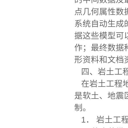
点几何属性数
系统自动生成
据这些模型可
作；最终数据
形资料和文档
四、岩土工
在岩土工程
是软土、地震
制。
1． 岩土工