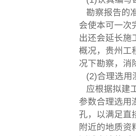
勘察报告的
会使本可一次
出还会延长施
概况，贵州工
况下勘察，消
(2)合理选
应根据拟建
参数合理选用
孔，以满足直
附近的地质资