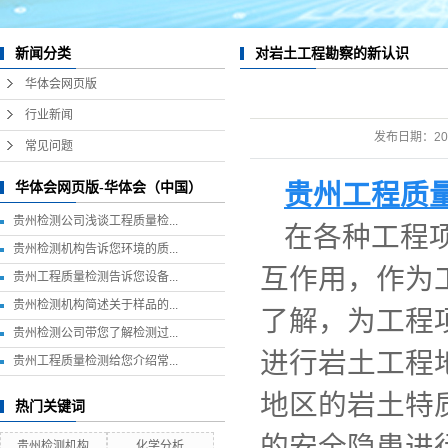
资质档案
对岩土工程勘察的新认识
新闻分类
实验室、设备间
华体会网页版
室内检测
行业新闻
现场检测
发布日期：
20
常见问题
安全用品设备
贵州工程质
华体会网页版-华体会（中国）
材料设备
贵州检测公司浅谈工程质量检...
在各种工程
化学设备
贵州检测机构告诉您环境的质...
互作用，作为
贵州工程质量检测告诉您设备...
量测设备
贵州检测机构简述关于样品的...
了解，为工程
岩土设备
贵州检测公司带您了解检测过...
进行岩土工程
贵州工程质量检测给您介绍常...
地区的岩土特
热门关键词
的安全隐患进
贵州检测机构
化学分析