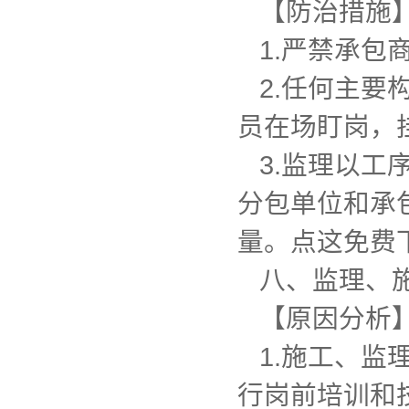
【防治措施
1.严禁承包
2.任何主
员在场盯岗，
3.监理以
分包单位和承
量。点这免费
八、监理、
【原因分析
1.施工、
行岗前培训和