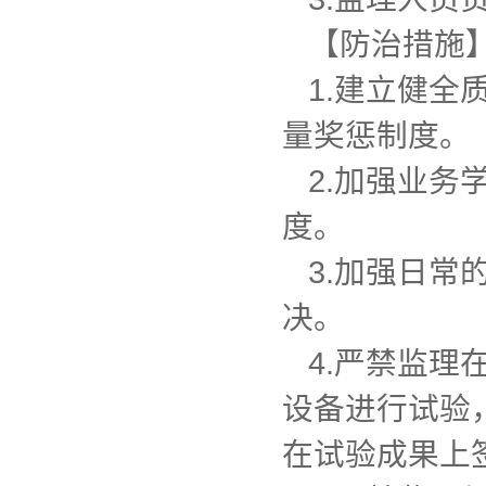
【防治措施
1.建立健
量奖惩制度。
2.加强业
度。
3.加强日
决。
4.严禁监
设备进行试验
在试验成果上