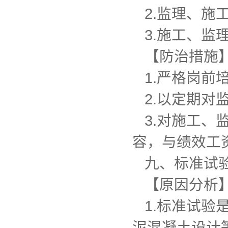
2.监理、
3.施工、
【防治措施
1.严格岗前
2.以定期
3.对施工
容，与绩效工
九、标准试
【原因分析
1.标准试
泥混凝土设计