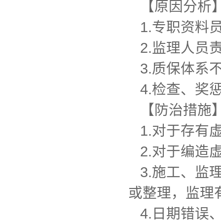
【原因分析
1.专职资
2.监理人员
3.质保体
4.检查、奖
【防治措施
1.对于存
2.对于编
3.施工、
或整理，监理
4.日期错