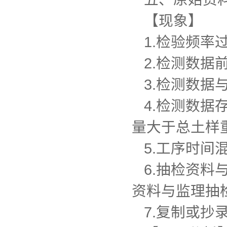
【现象】
1.检验频率
2.检测数据
3.检测数
4.检测数
量大于总土样
5.工序时
6.抽检资
资料与监理抽
7.复制或抄