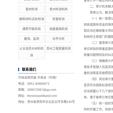
量审计外一般还同时
二、审计机关解
管材检测
贵州检测机构
笔者认为，解决
（一）统一思想
建筑材料试验/检测
防雷检测
财政或国有资金的使
建筑节能检测
地基基础检测
就应当在确保重大项
和政府主管部门的履
量测、监测
化学分析
（二）理清审计
止水及防水材料检
贵州工程质量检测
单位和政府质量监督
质量问题得到及时纠
测
（三）明确审计
等技术管理人员是否
联系我们
量检测等是否按照规
华体会网页版-华体会（中国）
（四）突出审计
电话：0851-84866673
是否符合国家标准规
邮箱：369073997@qq.com
应当把握以下几个原
网址：thevineyardband.com
体，便于被审计单位
地址：贵州省贵阳市白云区云环东路430号
（五）统一组织
同时开展工作，而其