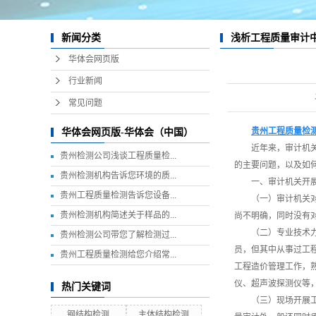
资质档案
浅析工程质量审计
新闻分类
实验室、设备间
华体会网页版
室内检测
行业新闻
现场检测
常见问题
安全用品设备
贵州工程质量检
华体会网页版-华体会（中国）
材料设备
近年来，审计机
贵州检测公司浅谈工程质量检...
的主要问题，以及如
化学设备
贵州检测机构告诉您环境的质...
一、审计机关开
贵州工程质量检测告诉您设备...
量测设备
（一）审计机关
贵州检测机构简述关于样品的...
尚不明确，同时没有
岩土设备
（二）专业技术
贵州检测公司带您了解检测过...
员，但其中从事过工
贵州工程质量检测给您介绍常...
工程造价管理工作，
仪、超声波探测仪等
热门关键词
（三）现场开展
钢结构检测
主体结构检测