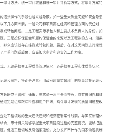
一审计方法、统一审计取证和统一审计评价等方式，将审计方案特
的违法操作的手段也越来越隐蔽，如一些重大质量问题和安全隐患
以下几方面因素，一是公司和项目部在经济和管理方面的责任划
靠或转包问题。二是工程实际承包人和主要技术负责人的身份，如
题。三是投标保证金和履约保证金的来源以及工程款的去向，如果
，那么应该就存在挂靠或转包问题。最后，在对这类问题进行定性
了严重问题或后果，应当加大审计和追责的工作力度。
式。无论是检查工程质量管理情况，还是检查工程实体质量状况，
记录和资料，特别是注意利用政府质量监督部门的质量监督记录和
方政府或主管部门通报，要求举一反三全面整改，具有普遍性和倾
通过定期组织跟踪检查和用户回访，确保审计发现的质量问题整改
查处工程领域的重大违法违规和经济犯罪案件线索。与国家治理体
结合，审计机关能够掌握重大项目建设过程的完整情况，能够把握
题，促进工程领域反腐倡廉建设，充分发挥审计作为国家治理机制