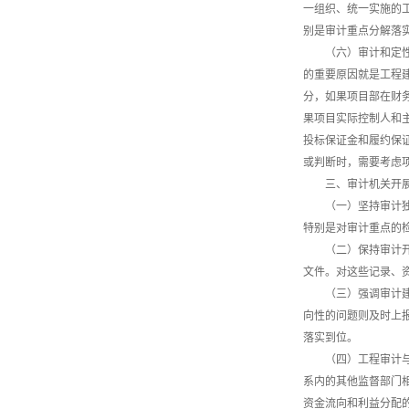
一组织、统一实施的
别是审计重点分解落
（六）审计和定
的重要原因就是工程
分，如果项目部在财
果项目实际控制人和
投标保证金和履约保
或判断时，需要考虑
三、审计机关开
（一）坚持审计
特别是对审计重点的
（二）保持审计
文件。对这些记录、
（三）强调审计
向性的问题则及时上
落实到位。
（四）工程审计
系内的其他监督部门
资金流向和利益分配