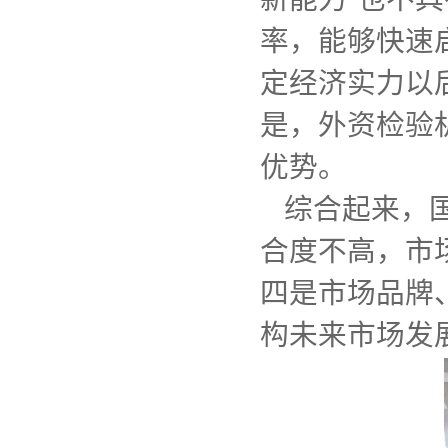
率，能够快速
定经济实力以
是，外资检验
优势。
综合起来，
合度不高，市
四是市场品牌
构未来市场发