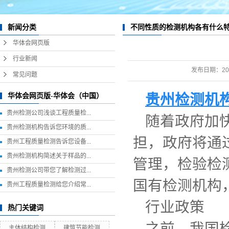
资质档案
不同性质的检测机构各有什么
新闻分类
实验室、设备间
华体会网页版
室内检测
行业新闻
现场检测
发布日期：
20
常见问题
安全用品设备
贵州检测机
华体会网页版-华体会（中国）
材料设备
贵州检测公司浅谈工程质量检...
随着政府加
化学设备
贵州检测机构告诉您环境的质...
担，政府将通
贵州工程质量检测告诉您设备...
量测设备
贵州检测机构简述关于样品的...
管理，检验检
岩土设备
贵州检测公司带您了解检测过...
国有检测机构
贵州工程质量检测给您介绍常...
行业政策
热门关键词
之前，我国
主体结构检测
建筑节能检测