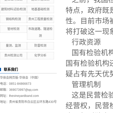
特点，政府既
建筑材料试验/检测
地基基础检测
性。目前市场
钢结构检测
贵州工程质量检测
管材检测
市政道路、隧道检
将打破这一现
测
行政资源
量测、监测
防雷检测
国有检验机
贵州检测公司
化学分析
国有检验机构
联系我们
疑占有先天优
华体会网页版-华体会（中国）
管理机制
电话：0851-84866673
邮箱：369073997@qq.com
这是民营检
网址：thevineyardband.com
地址：贵州省贵阳市白云区云环东路430号
经营权，民营