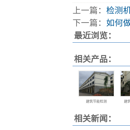
上一篇：
检测
下一篇：
如何
最近浏览：
相关产品：
建筑节能检测
建
相关新闻：