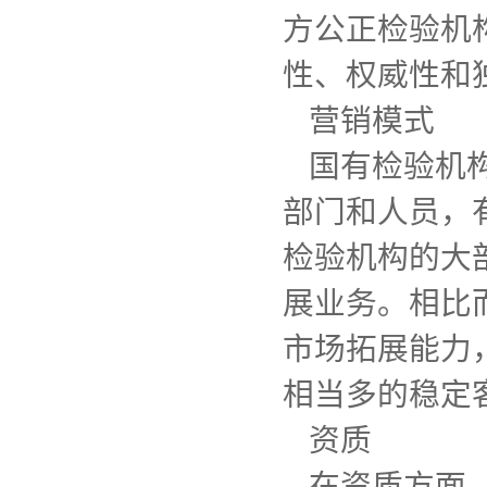
方公正检验机
性、权威性和
营销模式
国有检验机
部门和人员，
检验机构的大部
展业务。相比
市场拓展能力
相当多的稳定
资质
在资质方面