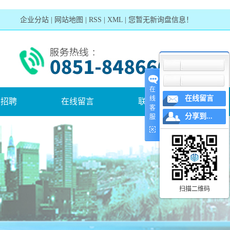
企业分站
|
网站地图
|
RSS
|
XML
|
您暂无新询盘信息！
在
在线留言
线
才招聘
在线留言
联系我们
客
分享到...
服
招聘
联系方式
地理位置
扫描二维码