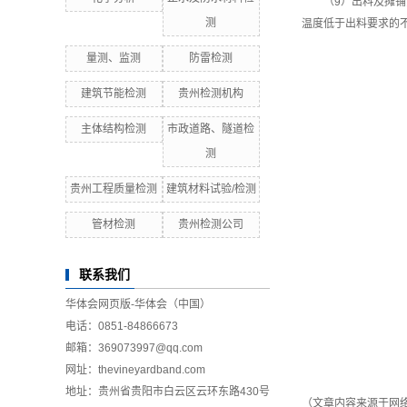
（9）出料及摊
测
温度低于出料要求的
量测、监测
防雷检测
建筑节能检测
贵州检测机构
主体结构检测
市政道路、隧道检
测
贵州工程质量检测
建筑材料试验/检测
管材检测
贵州检测公司
联系我们
华体会网页版-华体会（中国）
电话：0851-84866673
邮箱：369073997@qq.com
网址：thevineyardband.com
地址：贵州省贵阳市白云区云环东路430号
（文章内容来源于网