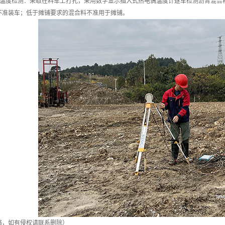
铺温度检测：采取在料车上打孔，采用数字显示插入式热电偶温度计逐车检测沥青混合料
不准装车；低于摊铺要求的混合料不准用于摊铺。
络，如有侵权请联系删除）