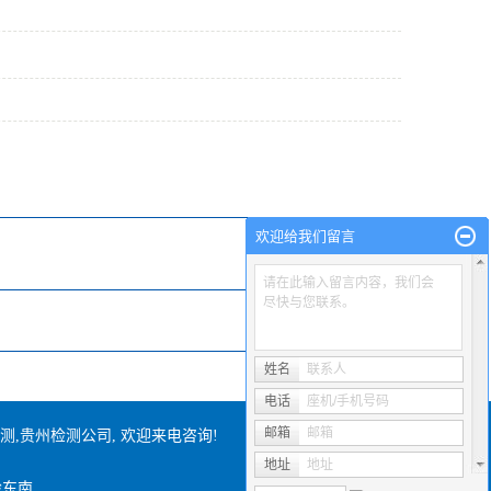
欢迎给我们留言
请在此输入留言内容，我们会
尽快与您联系。
姓名
联系人
电话
座机/手机号码
邮箱
邮箱
测
,
贵州检测公司
, 欢迎来电咨询!
地址
地址
黔东南