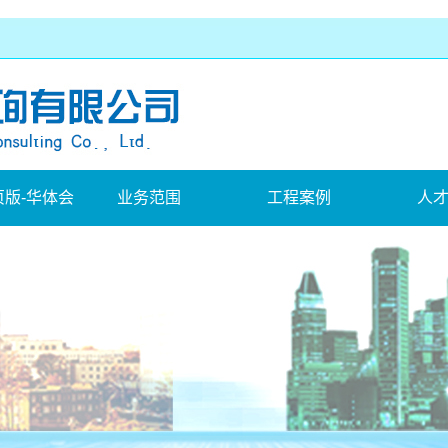
版-华体会
业务范围
工程案例
人
页版
建设工程
工程案例
在线
国）
闻
水利工程
题
公路(市政)工程
工程物探
量测
管材及管道工程