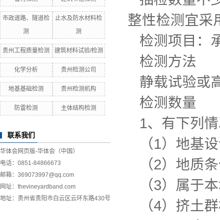
整性检测宜采
市政道路、隧道检
止水及防水材料检
测
测
检测项目：
贵州工程质量检测
建筑材料试验/检测
检测方法
化学分析
贵州检测公司
静载试验或
地基基础检测
贵州检测机构
检测数量
防雷检测
主体结构检测
1、有下列
联系我们
（1）地基
华体会网页版-华体会（中国）
（2）地质
电话：0851-84866673
邮箱：369073997@qq.com
（3）属于
网址：thevineyardband.com
地址：贵州省贵阳市白云区云环东路430号
（4）挤土